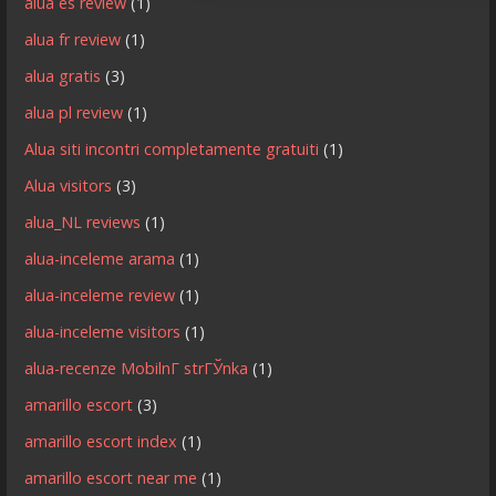
alua es review
(1)
alua fr review
(1)
alua gratis
(3)
alua pl review
(1)
Alua siti incontri completamente gratuiti
(1)
Alua visitors
(3)
alua_NL reviews
(1)
alua-inceleme arama
(1)
alua-inceleme review
(1)
alua-inceleme visitors
(1)
alua-recenze MobilnГ­ strГЎnka
(1)
amarillo escort
(3)
amarillo escort index
(1)
amarillo escort near me
(1)