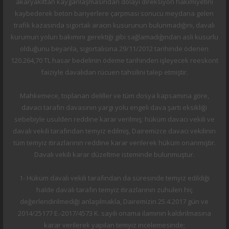
akaryakıttan kayganlaşmasından dolayı direksiyon hakimiyetini
kaybederek beton bariyerlere çarpması sonucu meydana gelen
trafik kazasında sigortalı aracın kusurunun bulunmadığını, davalı
kurumun yolun bakımını gerektiği gibi sağlamadığından asli kusurlu
olduğunu beyanla, sigortalısına 29/11/2012 tarihinde ödenen
120.264,70 TL hasar bedelinin ödeme tarihinden işleyecek reeskont
faiziyle davalıdan rücuen tahsilini talep etmiştir.
Mahkemece, toplanan deliller ve tüm dosya kapsamına göre,
davacı tarafın davasının yargı yolu engeli dava şartı eksikliği
sebebiyle usulden reddine karar verilmiş; hüküm davacı vekili ve
davalı vekili tarafından temyiz edilmiş, Dairemizce davacı vekilinin
tüm temyiz itirazlarının reddine karar verilerek hüküm onanmıştır.
Davalı vekili karar düzeltme isteminde bulunmuştur.
1- Hüküm davalı vekili tarafından da süresinde temyiz edildiği
halde davalı tarafın temyiz itirazlarının zuhulen hiç
değerlendirilmediği anlaşılmakla, Dairemizin 25.4.2017 gün ve
2014/25177 E.-2017/4573 K. sayılı onama ilamının kaldırılmasına
karar verilerek yapılan temyiz incelemesinde;