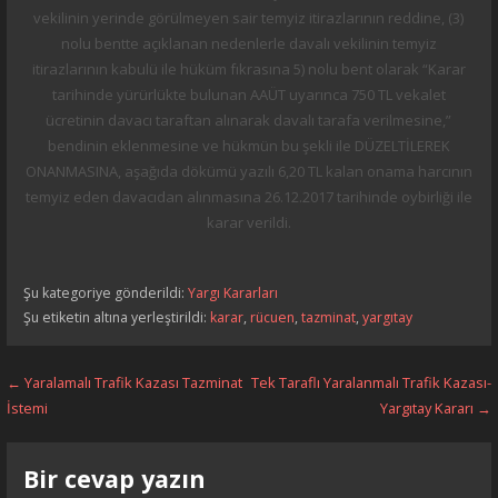
vekilinin yerinde görülmeyen sair temyiz itirazlarının reddine, (3)
nolu bentte açıklanan nedenlerle davalı vekilinin temyiz
itirazlarının kabulü ile hüküm fıkrasına 5) nolu bent olarak “Karar
tarihinde yürürlükte bulunan AAÜT uyarınca 750 TL vekalet
ücretinin davacı taraftan alınarak davalı tarafa verilmesine,”
bendinin eklenmesine ve hükmün bu şekli ile DÜZELTİLEREK
ONANMASINA, aşağıda dökümü yazılı 6,20 TL kalan onama harcının
temyiz eden davacıdan alınmasına 26.12.2017 tarihinde oybirliği ile
karar verildi.
Şu kategoriye gönderildi:
Yargı Kararları
Şu etiketin altına yerleştirildi:
karar
,
rücuen
,
tazminat
,
yargıtay
Yazı
← Yaralamalı Trafik Kazası Tazminat
Tek Taraflı Yaralanmalı Trafik Kazası-
İstemi
Yargıtay Kararı →
dolaşımı
Bir cevap yazın