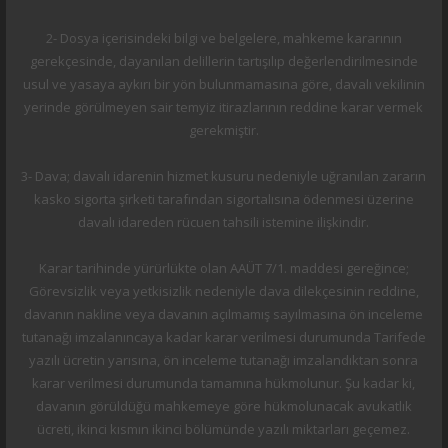
2- Dosya içerisindeki bilgi ve belgelere, mahkeme kararının
gerekçesinde, dayanılan delillerin tartışılıp değerlendirilmesinde
usul ve yasaya aykırı bir yön bulunmamasına göre, davalı vekilinin
yerinde görülmeyen sair temyiz itirazlarının reddine karar vermek
gerekmiştir.
3- Dava; davalı idarenin hizmet kusuru nedeniyle uğranılan zararın
kasko sigorta şirketi tarafından sigortalısına ödenmesi üzerine
davalı idareden rücuen tahsili istemine ilişkindir.
Karar tarihinde yürürlükte olan AAÜT 7/1. maddesi gereğince;
Görevsizlik veya yetkisizlik nedeniyle dava dilekçesinin reddine,
davanın nakline veya davanın açılmamış sayılmasına ön inceleme
tutanağı imzalanıncaya kadar karar verilmesi durumunda Tarifede
yazılı ücretin yarısına, ön inceleme tutanağı imzalandıktan sonra
karar verilmesi durumunda tamamına hükmolunur. Şu kadar ki,
davanın görüldüğü mahkemeye göre hükmolunacak avukatlık
ücreti, ikinci kısmın ikinci bölümünde yazılı miktarları geçemez.