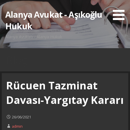
İçeriğe
atla
Alanya Avukat - Aşıkoğlu
Hukuk
Alanya Avukatı - Alanya Hukuk
Blog
Rücuen Tazminat
Davası-Yargıtay Kararı
26/06/2021
admin