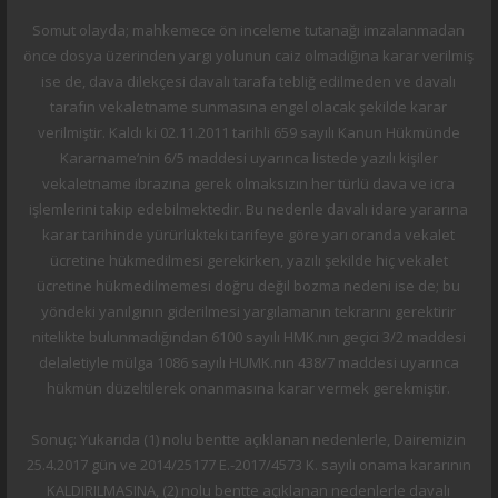
Somut olayda; mahkemece ön inceleme tutanağı imzalanmadan
önce dosya üzerinden yargı yolunun caiz olmadığına karar verilmiş
ise de, dava dilekçesi davalı tarafa tebliğ edilmeden ve davalı
tarafın vekaletname sunmasına engel olacak şekilde karar
verilmiştir. Kaldı ki 02.11.2011 tarihli 659 sayılı Kanun Hükmünde
Kararname’nin 6/5 maddesi uyarınca listede yazılı kişiler
vekaletname ibrazına gerek olmaksızın her türlü dava ve icra
işlemlerini takip edebilmektedir. Bu nedenle davalı idare yararına
karar tarihinde yürürlükteki tarifeye göre yarı oranda vekalet
ücretine hükmedilmesi gerekirken, yazılı şekilde hiç vekalet
ücretine hükmedilmemesi doğru değil bozma nedeni ise de; bu
yöndeki yanılgının giderilmesi yargılamanın tekrarını gerektirir
nitelikte bulunmadığından 6100 sayılı HMK.nın geçici 3/2 maddesi
delaletiyle mülga 1086 sayılı HUMK.nın 438/7 maddesi uyarınca
hükmün düzeltilerek onanmasına karar vermek gerekmiştir.
Sonuç: Yukarıda (1) nolu bentte açıklanan nedenlerle, Dairemizin
25.4.2017 gün ve 2014/25177 E.-2017/4573 K. sayılı onama kararının
KALDIRILMASINA, (2) nolu bentte açıklanan nedenlerle davalı