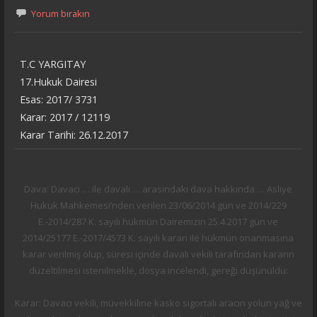
Yorum bırakın
T.C YARGITAY
17.Hukuk Dairesi
Esas: 2017/ 3731
Karar: 2017 / 12119
Karar Tarihi: 26.12.2017
Dava: Davacı … ile davalı … arasındaki dava hakkında … Asliye
Hukuk Mahkemesi’nden verilen 23/06/2014 gün ve 2014/229
E.-2014/287 K. sayılı hükmün Dairemizin 25.4.2017 gün ve
2014/25177 E.-2017/4573 K. sayılı kararı ile hükmün onanmasına
karar verilmiş olup, süresi içinde davalı vekili tarafından kararın
düzeltilmesi istenilmekle, dosya incelendi, gereği düşünüldü:
Karar: Davacı vekili, müvekkiline kasko sigortalı aracın yolun yağ ve