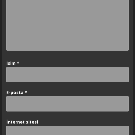
İsim
*
E-posta
*
İnternet sitesi