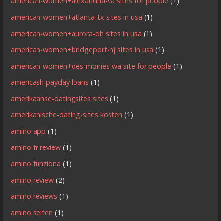
american-women+alexandria-va sites for people
(1)
american-women+atlanta-tx sites in usa
(1)
american-women+aurora-oh sites in usa
(1)
american-women+bridgeport-nj sites in usa
(1)
american-women+des-moines-wa site for people
(1)
americash payday loans
(1)
amerikaanse-datingsites sites
(1)
amerikanische-dating-sites kosten
(1)
amino app
(1)
amino fr review
(1)
amino funziona
(1)
amino review
(2)
amino reviews
(1)
amino seiten
(1)