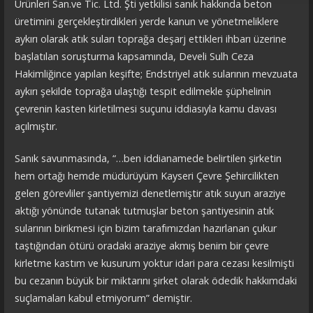
Ürünleri San.ve Tic. Ltd. Şti yetkilisi sanık hakkında beton
üretimini gerçekleştirdikleri yerde kanun ve yönetmeliklere
aykırı olarak atık suları toprağa deşarj ettikleri ihbarı üzerine
başlatılan soruşturma kapsamında, Develi Sulh Ceza
Hakimliğince yapılan keşifte; Endstriyel atık sularının mevzuata
aykırı şekilde toprağa ulaştığı tespit edilmekle şüphelinin
çevrenin kasten kirletilmesi suçunu iddiasıyla kamu davası
açılmıştır.
Sanık savunmasında, “…ben iddianamede belirtilen şirketin
hem ortağı hemde müdürüyüm Kayseri Çevre Şehircilikten
gelen görevliler şantiyemizi denetlemiştir atık suyun araziye
aktığı yönünde tutanak tutmuşlar beton şantiyesinin atık
sularının birikmesi için bizim tarafımızdan hazırlanan çukur
taştığından ötürü oradaki araziye akmış benim bir çevre
kirletme kastım ve kusurum yoktur idari para cezası kesilmişti
bu cezanın büyük bir miktarını şirket olarak ödedik hakkımdaki
suçlamaları kabul etmiyorum” demiştir.