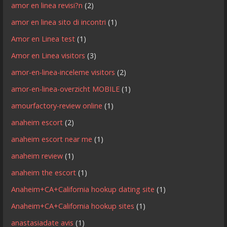
amor en linea revisi?n
(2)
amor en linea sito di incontri
(1)
Amor en Linea test
(1)
Amor en Linea visitors
(3)
amor-en-linea-inceleme visitors
(2)
amor-en-linea-overzicht MOBILE
(1)
amourfactory-review online
(1)
anaheim escort
(2)
anaheim escort near me
(1)
anaheim review
(1)
anaheim the escort
(1)
Anaheim+CA+California hookup dating site
(1)
Anaheim+CA+California hookup sites
(1)
anastasiadate avis
(1)