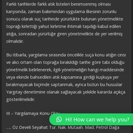
Farklı tarihlerde farklı atık listeleri benimsenmiş olması
karşısında, zaman bakımından uygulama ilkesinin zorunlu
sonucu olarak suç tarihinde yürürlükte bulunan yönetmelikte
toprağı kirlettiği yahut kirletme ihtimali taşıdığı kabul edilen
atığa, sonradan yürürlüğe giren yönetmelikte de yer verilmiş
olmalıdır.
Bu itibarla, yargılama sırasında öncelikle suça konu atığın cinsi
ve alıcı ortam olan toprağa bırakıldığı tarihe göre tabi olduğu
yönetmelik belirlenerek, ilgili yönetmeliğin hangi maddesinde
veya ekinde bahsedilen atık kapsamına girdiği kuşkuya yer
bırakmayacak biçimde saptanmalı, ayrıca bütün bu hususlar
Yargıtay denetimine olanak sağlayacak şekilde kararda açıkça
gösterilmelidir.
III – Yargılamaya Konu Olay
Hi! How can we help you?
….. Öz Develi Seyahat Tur. Nak. Mütaah. Mad. Petrol Dağa