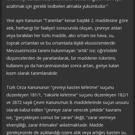
azaltmak için gerekli tedbirleri almakla yükümlüdür.”
Yine aynı Kanunun “Tanımlar” kenar başlıklı 2. maddesine göre
atık, herhangi bir faaliyet sonucunda oluşan, çevreye atılan
veya bırakılan her türlü madde, alıcı ortam ise hava, su,
toprak ortamları ve bu ortamlarla ilişkili ekosistemlerdir.
Mevzuatımızda tanımı bulunmayan “artık” ise; öğretideki
düşüncelerden de yararlanılarak, bir maddenin tüketimi,
kullanımı ya da harcanmasından sonra artan, geriye kalan
kısım olarak tanımlanabilir.
Türk Ceza Kanununun “çevreyi kasten kirletme” suçunu
düzenleyen 181/1, “taksirle kirletme” suçunu düzenleyen 182/1
ve 2872 sayılı Çevre Kanunu’nun 8. maddelerinde suçun unsuru
olarak kabul edilen “çevreye zarar verecek şekilde” kavramı
ise, “gerçekleşen somut bir zararı” değil, “zarar vermeye
elverişliliği, zarar ihtimalini” anlatmaktadır. Madde
gerekçesinde de açıklandığı üzere atık veya artığın; kasten su,