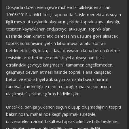
Dosyada düzenlenen çevre mühendisi bilirkişiden alınan
10/03/2015 tarihli bilirkişi raporunda “…işletmedeki atık suyun
ilgili mevzuata aykırılık oluşturur şekilde toprak alana ulaştığı,
tesisten kaynaklanan endüstriyel atıksuyun, toprak alan
üzerinde olan kirletici etki derecesinin usulüne göre alınacak
toprak numunesinin yetkin laboratuvar analizi sonrası
belirlenebileceği, keza, …dava dosyasına konu beton üretme
tesisinin artık beton ve endüstriyel atıksuyunun tesis
etrafındaki çevreye karışmasını, tamamen engellemeden,
çalışmaya devam etmesi halinde toprak alana karışacak
beton ve endüstriyel atık suyun zamanla büyük hacimli
tarımsal alan kirliliğine neden olacağı kanat ve sonucuna
ulaşılmıştır” şeklinde görüş bildirilmiştir.
Öncelikle, sanığa yüklenen suçun oluşup oluşmadığının tespiti
bakımından, mahallinde keşif yapılmak suretiyle,
üniversitelerin ziraat fakültesi toprak bilimi ve bitki besleme,
su ürünleri, çevre mühendisliği, kimya mühendisliği