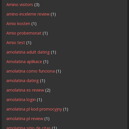
Amino visitors
(3)
amino-inceleme review
(1)
Amio kosten
(1)
Amio probemonat
(1)
Amio test
(1)
amolatina adult dating
(1)
Amolatina aplikace
(1)
amolatina como funciona
(1)
amolatina dating
(1)
amolatina es review
(2)
amolatina login
(1)
amolatina pl kod promocyjny
(1)
amolatina pl review
(1)
amolatina sitio de citas
(1)