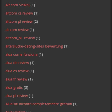
Alt.com Szukaj
(1)
altcom cs review
(1)
altcom pl review
(2)
altcom review
(1)
altcom_NL review
(1)
alterslucke-dating-sites bewertung
(1)
alua come funziona
(1)
alua de review
(1)
alua es review
(1)
alua fr review
(1)
alua gratis
(3)
alua pl review
(1)
Alua siti incontri completamente gratuiti
(1)