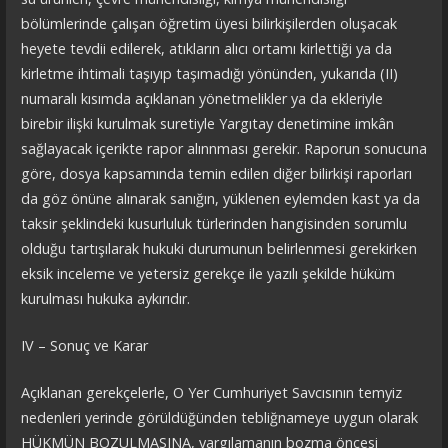
bölümlerinde çalışan öğretim üyesi bilirkişilerden oluşacak
heyete tevdii edilerek, atıkların alıcı ortamı kirlettiği ya da
kirletme ihtimali taşıyıp taşımadığı yönünden, yukarıda (II)
numaralı kısımda açıklanan yönetmelikler ya da ekleriyle
birebir ilişki kurulmak suretiyle Yargıtay denetimine imkân
sağlayacak içerikte rapor alınnması gerekir. Raporun sonucuna
göre, dosya kapsamında temin edilen diğer bilirkişi raporları
da göz önüne alınarak sanığın, yüklenen eylemden kast ya da
taksir şeklindeki kusurluluk türlerinden hangisinden sorumlu
olduğu tartışılarak hukuki durumunun belirlenmesi gerekirken
eksik inceleme ve yetersiz gerekçe ile yazılı şekilde hüküm
kurulması hukuka aykırıdır.
IV – Sonuç ve Karar
Açıklanan gerekçelerle, O Yer Cumhuriyet Savcısının temyiz
nedenleri yerinde görüldüğünden tebliğnameye uygun olarak
HÜKMÜN BOZULMASINA, yargılamanın bozma öncesi