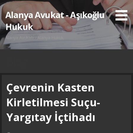
İçeriğe
atla
Alanya Avukat - Aşıkoğlu
Hukuk
Alanya Avukatı - Alanya Hukuk
Blog
Çevrenin Kasten
Kirletilmesi Suçu-
Yargıtay İçtihadı