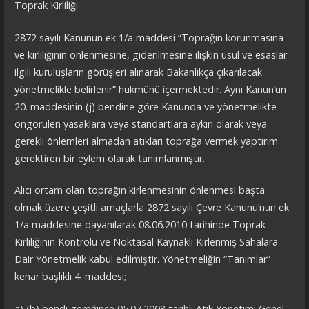
Toprak Kirliliği
2872 sayılı Kanunun ek 1/a maddesi “Toprağın korunmasına
ve kirliliğinin önlenmesine, giderilmesine ilişkin usul ve esaslar
ilgili kuruluşların görüşleri alınarak Bakanlıkça çıkarılacak
yönetmelikle belirlenir” hükmünü içermektedir. Aynı Kanun’un
20. maddesinin (j) bendine göre Kanunda ve yönetmelikte
öngörülen yasaklara veya standartlara aykırı olarak veya
gerekli önlemleri almadan atıkları toprağa vermek yaptırım
gerektiren bir eylem olarak tanımlanmıştır.
Alıcı ortam olan toprağın kirlenmesinin önlenmesi başta
olmak üzere çeşitli amaçlarla 2872 sayılı Çevre Kanunu’nun ek
1/a maddesine dayanılarak 08.06.2010 tarihinde Toprak
Kirliliğinin Kontrolü ve Noktasal Kaynaklı Kirlenmiş Sahalara
Dair Yönetmelik kabul edilmiştir. Yönetmeliğin “Tanımlar”
kenar başlıklı 4. maddesi;
a) (b) bendi gereğince 05.07.2008 tarihli Atık Yönetimi Genel