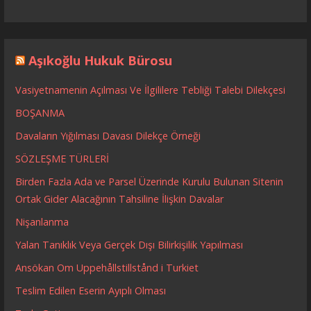
Aşıkoğlu Hukuk Bürosu
Vasiyetnamenin Açılması Ve İlgililere Tebliği Talebi Dilekçesi
BOŞANMA
Davaların Yığılması Davası Dilekçe Örneği
SÖZLEŞME TÜRLERİ
Birden Fazla Ada ve Parsel Üzerinde Kurulu Bulunan Sitenin
Ortak Gider Alacağının Tahsiline İlişkin Davalar
Nişanlanma
Yalan Tanıklık Veya Gerçek Dışı Bilirkişilik Yapılması
Ansökan Om Uppehållstillstånd i Turkiet
Teslim Edilen Eserin Ayıplı Olması