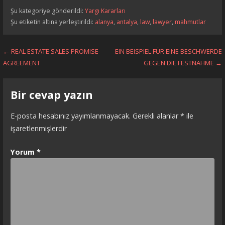
Şu kategoriye gönderildi:
Yargı Kararları
Şu etiketin altına yerleştirildi:
alanya
,
antalya
,
law
,
lawyer
,
mahmutlar
Yazı
← REAL ESTATE SALES PROMISE
EIN BEISPIEL FÜR EINE BESCHWERDE
AGREEMENT
GEGEN DIE FESTNAHME →
dolaşımı
Bir cevap yazın
E-posta hesabınız yayımlanmayacak.
Gerekli alanlar
*
ile
işaretlenmişlerdir
Yorum
*