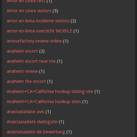
Amor en Linea test
(1)
Amor en Linea visitors
(3)
amor-en-linea-inceleme visitors
(2)
amor-en-linea-overzicht MOBILE
(1)
amourfactory-review online
(1)
anaheim escort
(2)
anaheim escort near me
(1)
anaheim review
(1)
anaheim the escort
(1)
Anaheim+CA+California hookup dating site
(1)
Anaheim+CA+California hookup sites
(1)
anastasiadate avis
(1)
Anastasiadate datingsite
(1)
anastasiadate de bewertung
(1)