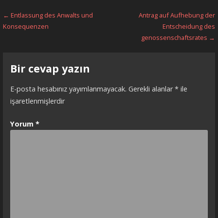
Yazı
← Entlassung des Anwalts und
Antrag auf Aufhebung der
Konsequenzen
Entscheidung des
dolaşımı
genossenschaftsrates →
Bir cevap yazın
E-posta hesabınız yayımlanmayacak.
Gerekli alanlar
*
ile
işaretlenmişlerdir
Yorum
*