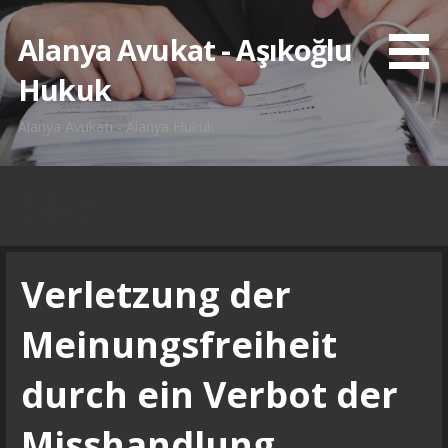
İçeriğe
atla
Alanya Avukat - Aşıkoğlu
Hukuk
Alanya Avukatı - Alanya Hukuk
Blog
Verletzung der
Meinungsfreiheit
durch ein Verbot der
Misshandlung