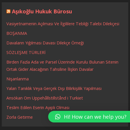
Aşıkoğlu Hukuk Bürosu
Vasiyetnamenin Açılması Ve İlgililere Tebliği Talebi Dilekçesi
BOŞANMA
Davaların Yığılması Davası Dilekçe Örneği
SÖZLEŞME TÜRLERİ
Birden Fazla Ada ve Parsel Üzerinde Kurulu Bulunan Sitenin
Ortak Gider Alacağının Tahsiline İlişkin Davalar
Nişanlanma
Yalan Tanıklık Veya Gerçek Dışı Bilirkişilik Yapılması
Ansökan Om Uppehållstillstånd i Turkiet
Teslim Edilen Eserin Ayıplı Olması
Hi! How can we help you?
Zorla Getirme