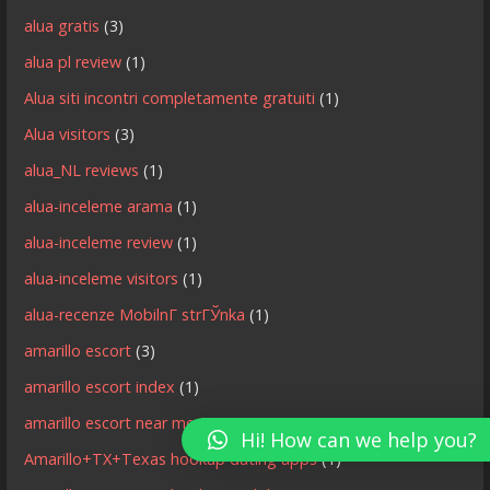
alua gratis
(3)
alua pl review
(1)
Alua siti incontri completamente gratuiti
(1)
Alua visitors
(3)
alua_NL reviews
(1)
alua-inceleme arama
(1)
alua-inceleme review
(1)
alua-inceleme visitors
(1)
alua-recenze MobilnГ­ strГЎnka
(1)
amarillo escort
(3)
amarillo escort index
(1)
amarillo escort near me
(1)
Hi! How can we help you?
Amarillo+TX+Texas hookup dating apps
(1)