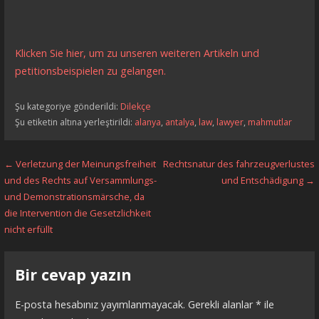
Klicken Sie hier, um zu unseren weiteren Artikeln und
petitionsbeispielen zu gelangen.
Şu kategoriye gönderildi:
Dilekçe
Şu etiketin altına yerleştirildi:
alanya
,
antalya
,
law
,
lawyer
,
mahmutlar
Yazı
← Verletzung der Meinungsfreiheit
Rechtsnatur des fahrzeugverlustes
und des Rechts auf Versammlungs-
und Entschädigung →
dolaşımı
und Demonstrationsmärsche, da
die Intervention die Gesetzlichkeit
nicht erfüllt
Bir cevap yazın
E-posta hesabınız yayımlanmayacak.
Gerekli alanlar
*
ile