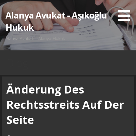
İçeriğe
atla
Alanya Avukat - Aşıkoğlu
Hukuk
Alanya Avukatı - Alanya Hukuk
Blog
Änderung Des
Rechtsstreits Auf Der
Seite