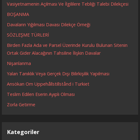
Vasiyetnamenin Açılması Ve İlgililere Tebliği Talebi Dilekçesi
BOŞANMA
Davaların Yığılması Davası Dilekçe Örneği
SÖZLEŞME TÜRLERİ
Birden Fazla Ada ve Parsel Üzerinde Kurulu Bulunan Sitenin
Ortak Gider Alacağının Tahsiline İlişkin Davalar
Nişanlanma
Yalan Tanıklık Veya Gerçek Dışı Bilirkişilik Yapılması
Ansökan Om Uppehållstillstånd i Turkiet
Teslim Edilen Eserin Ayıplı Olması
Zorla Getirme
Kategoriler