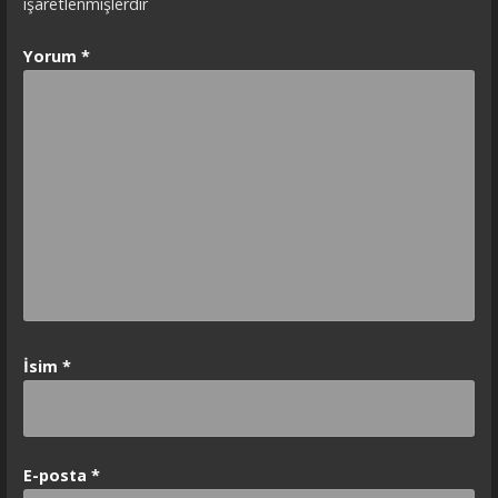
işaretlenmişlerdir
Yorum
*
İsim
*
E-posta
*