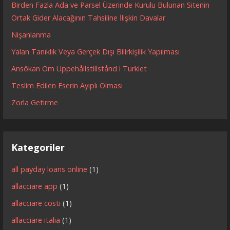
Birden Fazla Ada ve Parsel Üzerinde Kurulu Bulunan Sitenin
Ortak Gider Alacağının Tahsiline İlişkin Davalar
Nişanlanma
Yalan Tanıklık Veya Gerçek Dışı Bilirkişilik Yapılması
Ansökan Om Uppehållstillstånd i Turkiet
Teslim Edilen Eserin Ayıplı Olması
Zorla Getirme
Kategoriler
all payday loans online
(1)
allacciare app
(1)
allacciare costi
(1)
allacciare italia
(1)