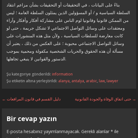
بناءً على البيانات ، في التحقيقات أو التحقيقات بشأن مزاعم انتقاد
السلطة السياسية و / أو المسؤولين الذين يمثلون السلطة العامة ؛ ليس
من الممكن قانونيا وقانونيا لوم الناس على مشاركة أفكار وأفكار وآراء
ومعتقدات على وسائل التواصل الاجتماعي لا تشكل جريمة ، حتى لو
كانت معارضة للسلطات السياسية ، ولأن مثل هذه المنشورات على
وسائل التواصل الاجتماعي محبوبة ؛ على العكس من ذلك ، يعتبر أن
مسألة أن هذه الحقوق والحريات الشخصية مكفولة ومحمية بموجب
الدستور والقوانين لا ينبغي تجاهلها.
Şu kategoriye gönderildi:
information
Şu etiketin altına yerleştirildi:
alanya
,
antalya
,
arabic
,
law
,
lawyer
Yazı
حتى اتفاق الوفاة والجودة القانونية →
← دليل القسم في قانون المرافعات
dolaşımı
Bir cevap yazın
E-posta hesabınız yayımlanmayacak.
Gerekli alanlar
*
ile