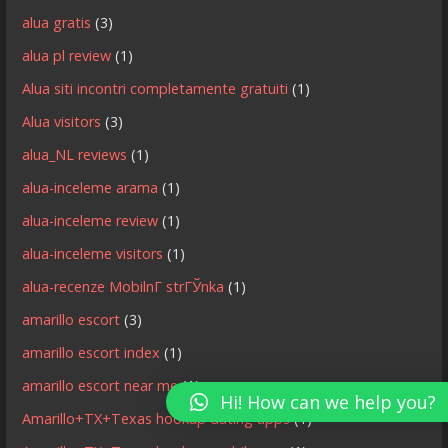
alua gratis
(3)
alua pl review
(1)
Alua siti incontri completamente gratuiti
(1)
Alua visitors
(3)
alua_NL reviews
(1)
alua-inceleme arama
(1)
alua-inceleme review
(1)
alua-inceleme visitors
(1)
alua-recenze MobilnГ­ strГЎnka
(1)
amarillo escort
(3)
amarillo escort index
(1)
amarillo escort near me
(1)
Hi! How can we help you?
Amarillo+TX+Texas hookup dating apps
(1)