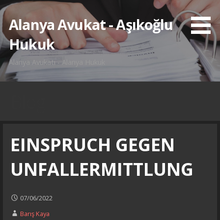
İçeriğe
atla
Alanya Avukat - Aşıkoğlu
Hukuk
Alanya Avukatı - Alanya Hukuk
Blog
EINSPRUCH GEGEN
UNFALLERMITTLUNG
07/06/2022
Barış Kaya