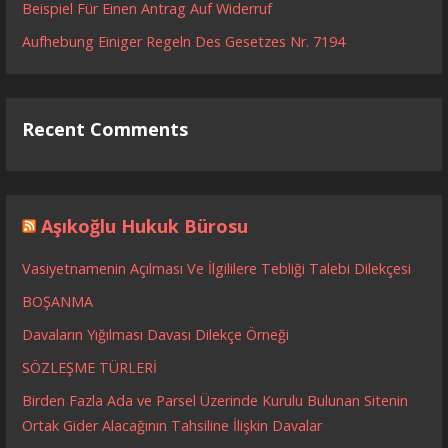
Beispiel Für Einen Antrag Auf Widerruf
Aufhebung Einiger Regeln Des Gesetzes Nr. 7194
Recent Comments
Aşıkoğlu Hukuk Bürosu
Vasiyetnamenin Açılması Ve İlgililere Tebliği Talebi Dilekçesi
BOŞANMA
Davaların Yığılması Davası Dilekçe Örneği
SÖZLEŞME TÜRLERİ
Birden Fazla Ada ve Parsel Üzerinde Kurulu Bulunan Sitenin
Ortak Gider Alacağının Tahsiline İlişkin Davalar