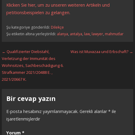
Klicken Sie hier, um zu unseren weiteren Artikeln und
petitionsbeispielen zu gelangen.
Şu kategoriye gönderildi:
Dilekçe
Şu etiketin altına yerleştirildi:
alanya
,
antalya
,
law
,
lawyer
,
mahmutlar
Yazı
← Qualifizierter Diebstahl,
Was ist Muvazaa und Erbschaft? →
Verletzung der Immunität des
dolaşımı
Wohnsitzes, Sachbeschädigung 6.
Strafkammer 2021/20488 E. ,
2021/20667 K.
Bir cevap yazın
E-posta hesabınız yayımlanmayacak.
Gerekli alanlar
*
ile
işaretlenmişlerdir
Yorum
*