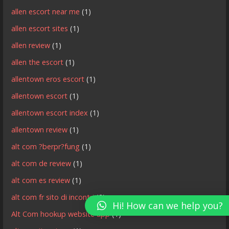
allen escort near me
(1)
allen escort sites
(1)
allen review
(1)
allen the escort
(1)
allentown eros escort
(1)
allentown escort
(1)
allentown escort index
(1)
allentown review
(1)
alt com ?berpr?fung
(1)
alt com de review
(1)
alt com es review
(1)
alt com fr sito di incontri
(2)
Hi! How can we help you?
Alt Com hookup website app
(1)