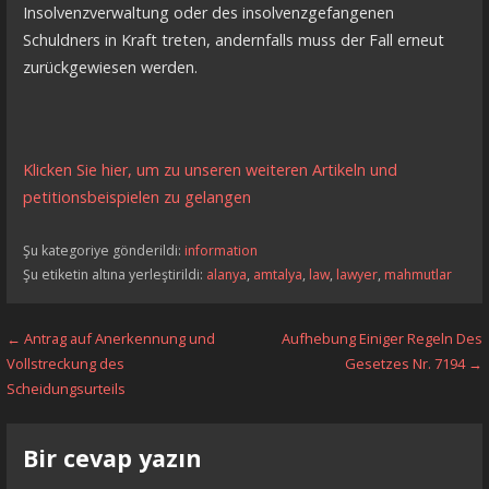
Insolvenzverwaltung oder des insolvenzgefangenen
Schuldners in Kraft treten, andernfalls muss der Fall erneut
zurückgewiesen werden.
Klicken Sie hier, um zu unseren weiteren Artikeln und
petitionsbeispielen zu gelangen
Şu kategoriye gönderildi:
information
Şu etiketin altına yerleştirildi:
alanya
,
amtalya
,
law
,
lawyer
,
mahmutlar
Yazı
← Antrag auf Anerkennung und
Aufhebung Einiger Regeln Des
Vollstreckung des
Gesetzes Nr. 7194 →
dolaşımı
Scheidungsurteils
Bir cevap yazın