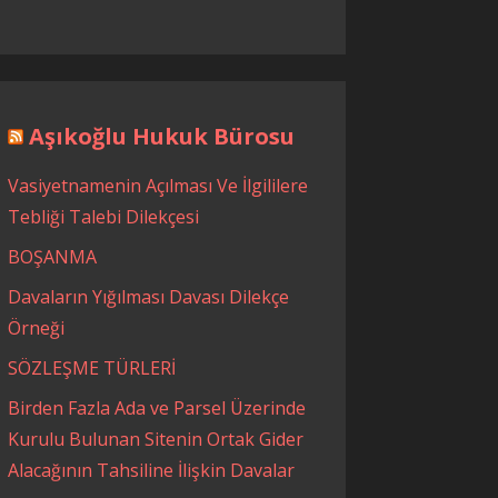
Aşıkoğlu Hukuk Bürosu
Vasiyetnamenin Açılması Ve İlgililere
Tebliği Talebi Dilekçesi
BOŞANMA
Davaların Yığılması Davası Dilekçe
Örneği
SÖZLEŞME TÜRLERİ
Birden Fazla Ada ve Parsel Üzerinde
Kurulu Bulunan Sitenin Ortak Gider
Alacağının Tahsiline İlişkin Davalar