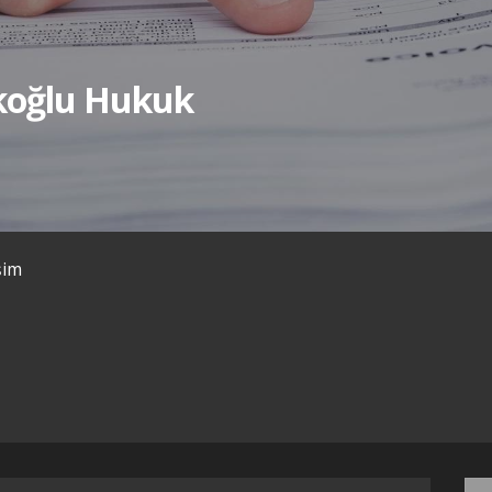
ıkoğlu Hukuk
işim