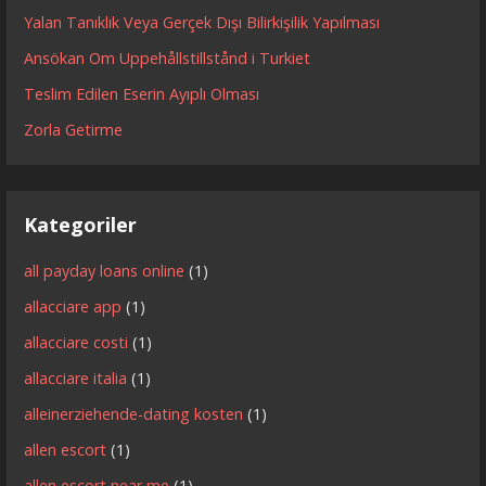
Yalan Tanıklık Veya Gerçek Dışı Bilirkişilik Yapılması
Ansökan Om Uppehållstillstånd i Turkiet
Teslim Edilen Eserin Ayıplı Olması
Zorla Getirme
Kategoriler
all payday loans online
(1)
allacciare app
(1)
allacciare costi
(1)
allacciare italia
(1)
alleinerziehende-dating kosten
(1)
allen escort
(1)
allen escort near me
(1)