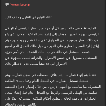
Yorum bırakın
ثالثا- التبليغ عن التنازل وحذف القيد:
المادة 48 – في حالة تدمير كل أو جزء من العقار الرئيسي أو الهيكل
الرئيسي ، يوجه المدير الموقف إلى إدارة سند الملكية للمكان الذي يقع
فيه ذلك العقار وجميع مالكي الطوابق ؛ في حالة عدم وجود مدير ، يتم
إبلاغ إدارة السجل العقاري على الفور من قبل مالك الطابق الذي أصبح
قسمه المستقل في حالة خراب ؛ مالك الشقة ، الذي دُمر جزؤه
المستقل ، مسؤول عن خمس الأضرار ، والخزانة ليست مسؤولة عن
الأضرار التي قد تنشأ بسبب عدم الإخطار بذلك.
عندما يتم إنهاء عمارات ، يتم إغلاق الصفحات في سجل عمارات ويتم
تسجيل تسجيل العقارات في السجل العام وفقا لمبادئ الملكية
المشتركة بما يتناسب مع أسهم الأرض ، من خلال إظهار الأجزاء المتبقية
سليمة من الهيكل الرئيسي والربط مع السجل العام قبل إنشاء سجل
العمارات. في هذه الحالة ، تنطبق أحكام الملكية المشتركة أيضًا على
تكاليف التأمين والحطام.