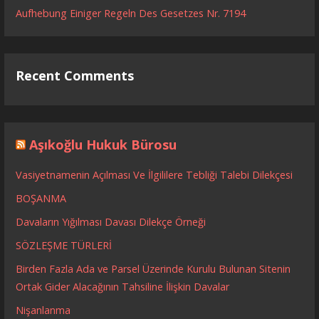
Aufhebung Einiger Regeln Des Gesetzes Nr. 7194
Recent Comments
Aşıkoğlu Hukuk Bürosu
Vasiyetnamenin Açılması Ve İlgililere Tebliği Talebi Dilekçesi
BOŞANMA
Davaların Yığılması Davası Dilekçe Örneği
SÖZLEŞME TÜRLERİ
Birden Fazla Ada ve Parsel Üzerinde Kurulu Bulunan Sitenin
Ortak Gider Alacağının Tahsiline İlişkin Davalar
Nişanlanma