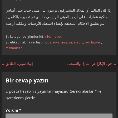
إذا كان المالك أو الملاك المشتركون يريدون بناء مبنى جديد على أساس
ملكية عمارات على أرض المبنى الرئيسي ، الذي تم تدميره بالكامل ،
يتم تطبيق الأحكام المتعلقة بإنشاء استعباد للأرضيات وملكية أرضية.
Şu kategoriye gönderildi:
information
Şu etiketin altına yerleştirildi:
alanya
,
antalya
,
arabic
,
law
,
lawyer
,
mahmutlar
Yazı
حول الإبلاغ عن التنازل والتسجيل →
← إنهاء سهولة الطابق
dolaşımı
Bir cevap yazın
E-posta hesabınız yayımlanmayacak.
Gerekli alanlar
*
ile
işaretlenmişlerdir
Yorum
*